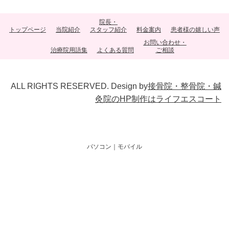
院長・
トップページ
当院紹介
スタッフ紹介
料金案内
患者様の嬉しい声
お問い合わせ・
治療院用語集
よくある質問
ご相談
ALL RIGHTS RESERVED. Design by
接骨院・整骨院・鍼
灸院のHP制作はライフエスコート
パソコン
｜モバイル