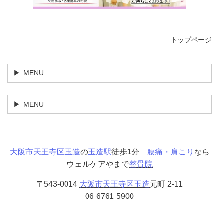
トップページ
MENU
MENU
大阪市天王寺区玉造
の
玉造駅
徒歩1分
腰痛
・
肩こり
なら
ウェルケアやまで
整骨院
〒543-0014
大阪市天王寺区玉造
元町 2-11
06-6761-5900